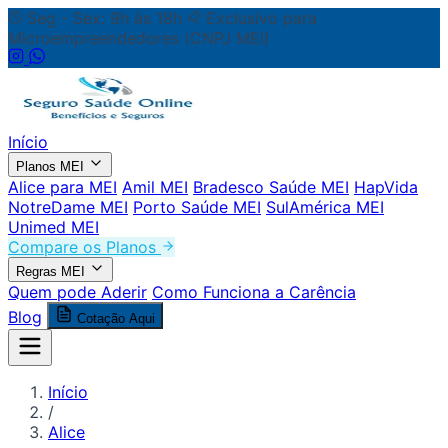
Seg - Sex: 9h às 18h
Exclusivo para
Microempreendedores (CNPJ MEI)
Início
Planos MEI
Alice para MEI
Amil MEI
Bradesco Saúde MEI
HapVida
NotreDame MEI
Porto Saúde MEI
SulAmérica MEI
Unimed MEI
Compare os Planos
Regras MEI
Quem pode Aderir
Como Funciona a Carência
Blog
Cotação Aqui
Início
/
Alice