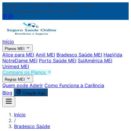
Seg - Sex: 9h às 18h
Exclusivo para
Microempreendedores (CNPJ MEI)
Início
Planos MEI
Alice para MEI
Amil MEI
Bradesco Saúde MEI
HapVida
NotreDame MEI
Porto Saúde MEI
SulAmérica MEI
Unimed MEI
Compare os Planos
Regras MEI
Quem pode Aderir
Como Funciona a Carência
Blog
Cotação Aqui
Início
/
Bradesco Saúde