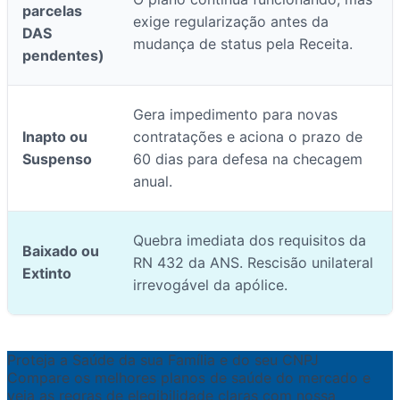
parcelas
exige regularização antes da
DAS
mudança de status pela Receita.
pendentes)
Gera impedimento para novas
Inapto ou
contratações e aciona o prazo de
Suspenso
60 dias para defesa na checagem
anual.
Quebra imediata dos requisitos da
Baixado ou
RN 432 da ANS. Rescisão unilateral
Extinto
irrevogável da apólice.
Proteja a Saúde da sua Família e do seu CNPJ
Compare os melhores planos de saúde do mercado e
veja as regras de elegibilidade claras com nossa