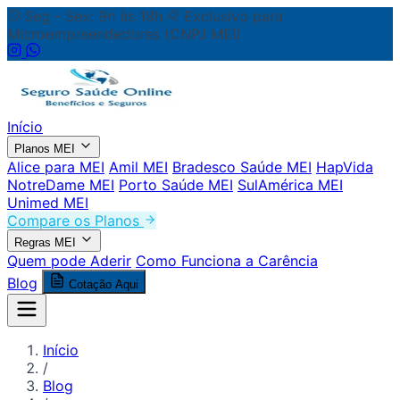
Seg - Sex: 9h às 18h
Exclusivo para
Microempreendedores (CNPJ MEI)
Início
Planos MEI
Alice para MEI
Amil MEI
Bradesco Saúde MEI
HapVida
NotreDame MEI
Porto Saúde MEI
SulAmérica MEI
Unimed MEI
Compare os Planos
Regras MEI
Quem pode Aderir
Como Funciona a Carência
Blog
Cotação Aqui
Início
/
Blog