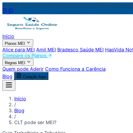
Seg - Sex: 9h às 18h
Exclusivo para Microempreende
Início
Planos MEI
Alice para MEI
Amil MEI
Bradesco Saúde MEI
HapVida No
Compare os Planos
Regras MEI
Quem pode Aderir
Como Funciona a Carência
Blog
Cotação Aqui
Início
/
Blog
/
CLT pode ser MEI?