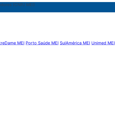
dores (CNPJ MEI)
treDame MEI
Porto Saúde MEI
SulAmérica MEI
Unimed MEI