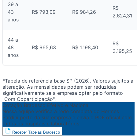
39 a
R$
43
R$ 793,09
R$ 984,26
2.624,31
anos
44 a
R$
48
R$ 965,63
R$ 1.198,40
3.195,25
anos
*Tabela de referência base SP (2026). Valores sujeitos a
alteração. As mensalidades podem ser reduzidas
significativamente se a empresa optar pelo formato
"Com Coparticipação".
Cotação Bradesco Efetivo e Nacional
Nossa equipe verifica a rede completa do Hermes
Pardini perto da sua empresa e envia o PDF oficial com
todos os hospitais e laboratórios.
Receber Tabelas Bradesco