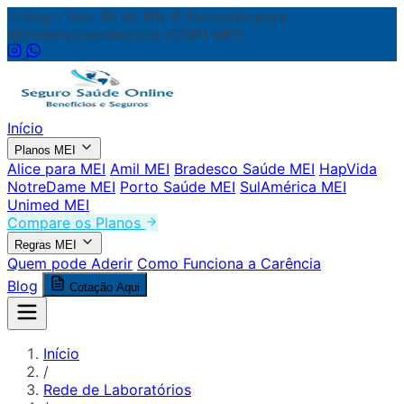
Seg - Sex: 9h às 18h
Exclusivo para
Microempreendedores (CNPJ MEI)
Início
Planos MEI
Alice para MEI
Amil MEI
Bradesco Saúde MEI
HapVida
NotreDame MEI
Porto Saúde MEI
SulAmérica MEI
Unimed MEI
Compare os Planos
Regras MEI
Quem pode Aderir
Como Funciona a Carência
Blog
Cotação Aqui
Início
/
Rede de Laboratórios