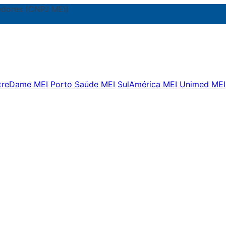
dores (CNPJ MEI)
treDame MEI
Porto Saúde MEI
SulAmérica MEI
Unimed MEI