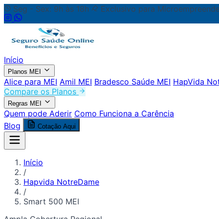
Seg - Sex: 9h às 18h
Exclusivo para Microempreende
Início
Planos MEI
Alice para MEI
Amil MEI
Bradesco Saúde MEI
HapVida No
Compare os Planos
Regras MEI
Quem pode Aderir
Como Funciona a Carência
Blog
Cotação Aqui
Início
/
Hapvida NotreDame
/
Smart 500 MEI